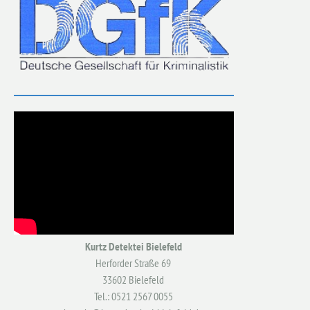
Kurtz Detektei Bielefeld
Herforder Straße 69
33602 Bielefeld
Tel.: 0521 2567 0055