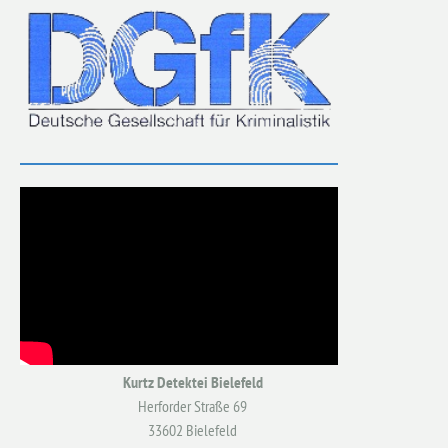
Kurtz Detektei Bielefeld
Herforder Straße 69
33602 Bielefeld